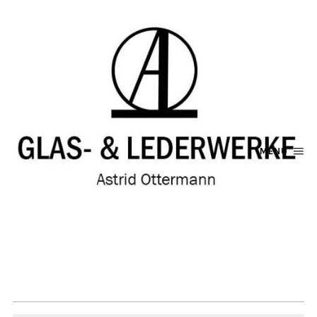
MENU
ETSY